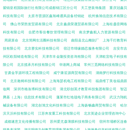
紫锦皇程国际旅行社有限公司成都锦江区分公司
天工堡装饰集团
重庆冠鑫贝
科技有限公司
太原市晋源区鑫旭峰通风设备经销处
杭州焕旭信息技术有限公
司
佛山市荣胜发贸易有限公司
北京鑫鼎荣晟贸易有限公司
上海桂盏音网络
科技有限公司
合肥市客佳餐饮管理有限公司
南京梦鑫航人力资源有限公司
周易算命
北京简网生活圈科技有限公司
曲阳县北山雕刻厂
上海千灯教育科
技有限公司
北京赛实科技有限公司
宿迁市缔缘婚恋服务有限公司
吉安市吉
州区欧阳铸造有限公司
天津市丰金隆投资咨询有限公司
天津欧宜电子科技有
限公司
北京揽承月科技有限公司
华港网上商城
常州三觅网络科技有限公司
甘肃金孚源环境工程有限公司
咸宁康笙源商贸有限公司
湖南梦行科技有限公
司
北京敞椅科技有限公司
上海海瑟机电工程有限公司
福鼎维丁美妆福鼎跟
妆网
深圳市格洛博科技有限公司
湖北职创英才教育科技集团有限公司
智迈
腾基（上海）信息技术有限公司
蓬莱市红地毯电子商务有限公司
武汉力翔机
械设备有限公司
湖北创旭文化科技有限公司
上海扬畅鑫商贸有限公司
哈尔
滨天沃科技有限公司
江苏奔发重工科技有限公司
北京英迹企业管理咨询中心
成都遂意文化传播有限公司
苏州爱尤森薄膜科技有限公司
宿州市埇桥区连春
驯兽表演团
湖北明德文创教育管理集团有限公司
上海瀚卷信息科技有限公司